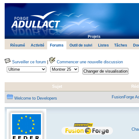
Projets
Résumé
Activité
Forums
Outil de suivi
Listes
Tâches
Do
Surveiller ce forum
|
Commencer une nouvelle discussion
Sujet
Réda
FusionForge A
Welcome to Developers
Char