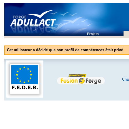
Projets
Cet utilisateur a décidé que son profil de compétences était privé.
Char