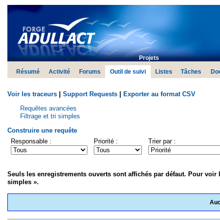
Projets
Résumé
Activité
Forums
Outil de suivi
Listes
Tâches
Do
Voir les traceurs
|
Support Requests
|
Exporter au format CSV
Requêtes avancées
Filtrage et tri simples
Construire une requête
Responsable :
Priorité :
Trier par :
Seuls les enregistrements ouverts sont affichés par défaut. Pour voir l
simples ».
Auc