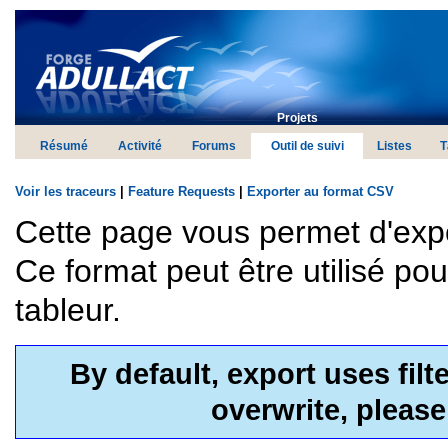
Projets
Résumé
Activité
Forums
Outil de suivi
Listes
T
Voir les traceurs
|
Feature Requests
|
Exporter au format CSV
Cette page vous permet d'exp
Ce format peut être utilisé po
tableur.
By default, export uses fil
overwrite, pleas