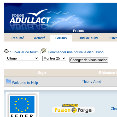
Projets
Résumé
Activité
Forums
Outil de suivi
Liste
Surveiller ce forum
|
Commencer une nouvelle discussion
Sujet
Rédacteur i
Thierry Aimé
Welcome to Help
Char