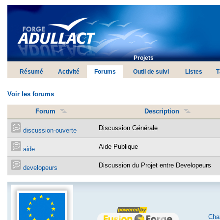
Projets
Résumé
Activité
Forums
Outil de suivi
Listes
T
Voir les forums
Forum
Description
Discussion Générale
discussion-ouverte
Aide Publique
aide
Discussion du Projet entre Developeurs
developeurs
Char