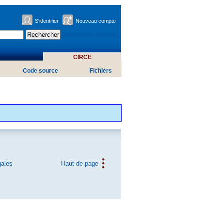
S'identifier
Nouveau compte
Recherche avancée
CIRCE
Code source
Fichiers
gales
Haut de page