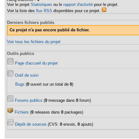
Voir le projet
Statistiques
ou le
rapport d'activité
pour le projet.
Voir la liste des
flux RSS
disponibles pour ce projet.
Derniers fichiers publiés
Ce projet n'a pas encore publié de fichier.
Voir tous les fichiers du projet
Outils publics
Page d'accueil du projet
Outil de suivi
Bugs
(
0
ouvert sur un total de
0
)
Forums publics
(
0
message dans
0
forum)
Fichiers
(
0
releases dans
0
packages)
Dépôt de sources
(CVS:
0
envois,
0
ajouts)