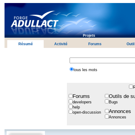
Projets
Résumé
Activité
Forums
Outil
tous les mots
R
Forums
Outils de su
developers
Bugs
help
Annonces
open-discussion
Annonces