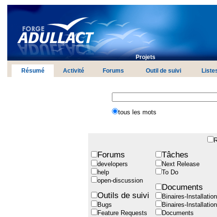
Projets
Résumé
Activité
Forums
Outil de suivi
Liste
tous les mots
R
Forums
Tâches
developers
Next Release
help
To Do
open-discussion
Documents
Outils de suivi
Binaires-Installati
Bugs
Binaires-Installati
Feature Requests
Documents